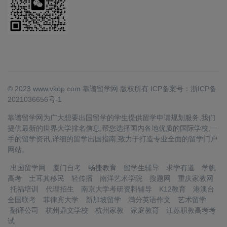
© 2023 www.vkop.com 靠谱留学网 版权所有
ICP备案号：浙ICP备
2021036656号-1
靠谱留学网为广大想要出国留学的学生提供留学申请规划服务,我们
提供最新的世界大学排名信息,帮您选择国内各地优质的国际学校,一
手的留学资讯,详细的留学出国指南,致力于打造专业全面的留学门户
网站。
出国留学网
厦门自考
畅捷教育
留学生辅导
求学有道
学帆
高考
土耳其移民
轻传播
南洋艺术学院
搜题网
重庆家教网
托福培训
代理招生
南京大学考研资料辅导
K12教育
港澳台
全国联考
菲律宾大学
新加坡留学
满分英语作文
艺术留学
翻译公司
杭州鼎文学校
杭州家教
家庭教育
江苏职教高考考
试