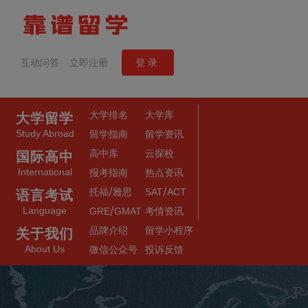
互动问答
立即注册
登录
大学排名
大学库
大学留学
Study Abroad
留学指南
留学资讯
高中库
云探校
国际高中
International
报考指南
热点资讯
/
/
托福
雅思
SAT
ACT
语言考试
/
Language
GRE
GMAT
考情资讯
品牌介绍
留学小程序
关于我们
About Us
微信公众号
投诉反馈