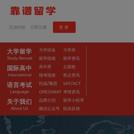
互动问答
立即注册
登录
大学排名
大学库
大学留学
Study Abroad
留学指南
留学资讯
高中库
云探校
国际高中
International
报考指南
热点资讯
/
/
托福
雅思
SAT
ACT
语言考试
/
Language
GRE
GMAT
考情资讯
品牌介绍
留学小程序
关于我们
About Us
微信公众号
投诉反馈