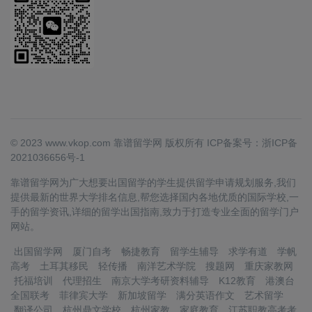
© 2023 www.vkop.com 靠谱留学网 版权所有
ICP备案号：浙ICP备
2021036656号-1
靠谱留学网为广大想要出国留学的学生提供留学申请规划服务,我们
提供最新的世界大学排名信息,帮您选择国内各地优质的国际学校,一
手的留学资讯,详细的留学出国指南,致力于打造专业全面的留学门户
网站。
出国留学网
厦门自考
畅捷教育
留学生辅导
求学有道
学帆
高考
土耳其移民
轻传播
南洋艺术学院
搜题网
重庆家教网
托福培训
代理招生
南京大学考研资料辅导
K12教育
港澳台
全国联考
菲律宾大学
新加坡留学
满分英语作文
艺术留学
翻译公司
杭州鼎文学校
杭州家教
家庭教育
江苏职教高考考