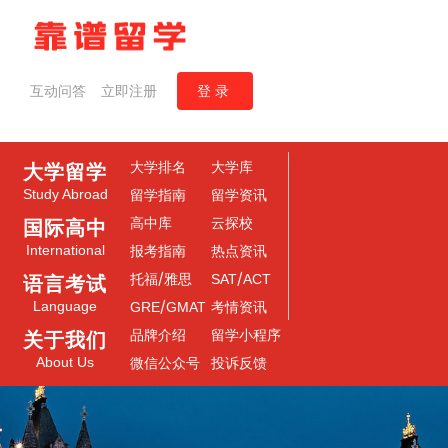
互动问答
立即注册
登录
大学排名
大学库
大学留学
Study Abroad
留学指南
留学资讯
高中库
云探校
国际高中
International
报考指南
热点资讯
/
/
托福
雅思
SAT
ACT
语言考试
/
Language
GRE
GMAT
考情资讯
品牌介绍
留学小程序
关于我们
About Us
微信公众号
投诉反馈