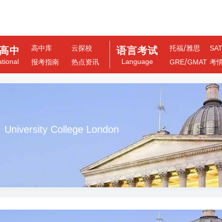
/
高中库
云探校
托福
雅思
SA
高中
语言考试
/
ational
Language
报考指南
热点资讯
GRE
GMAT
考
University College London