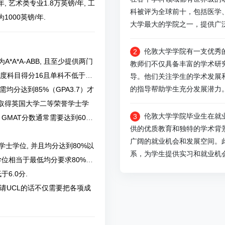
, 艺术类专业1.8万英镑/年, 工
科被评为全球前十，包括医学
1000英镑/年.
大学最大的学院之一，提供广
伦敦大学学院有一支优秀
2
A*A*A-ABB, 且至少提供两门
教师们不仅具备丰富的学术研
难度科目得分16且单科不低于5
导。他们关注学生的学术发展
的指导帮助学生充分发展潜力
均分达到85%（GPA3.7）才
少取得英国大学二等荣誉学士学
伦敦大学学院毕业生在就
3
 GMAT分数通常需要达到600
供的优质教育和独特的学术背
广阔的就业机会和发展空间。
士学位, 并且均分达到80%以
系，为学生提供实习和就业机
:2学位相当于最低均分要求80%）
6.0分.
申请UCL的话不仅需要把各项成