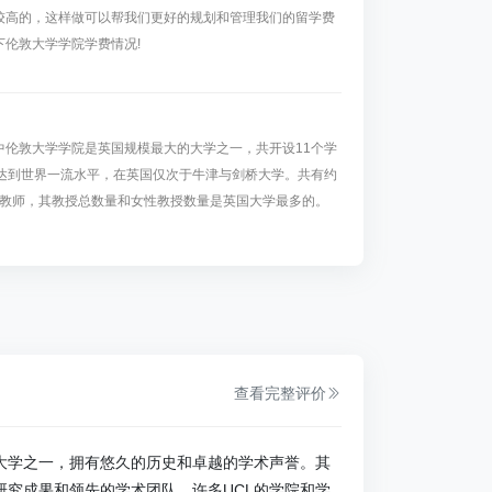
较高的，这样做可以帮我们更好的规划和管理我们的留学费
伦敦大学学院学费情况!
中伦敦大学学院是英国规模最大的大学之一，共开设11个学
平达到世界一流水平，在英国仅次于牛津与剑桥大学。共有约
名学术教师，其教授总数量和女性教授数量是英国大学最多的。
查看完整评价
大学之一，拥有悠久的历史和卓越的学术声誉。其
研究成果和领先的学术团队。许多UCL的学院和学