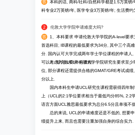
答
本科的话, 商科/社科/自然科学都是1.5万英镑/年
科专业2万英镑/年, 医学专业3万英镑/年; 生活费约为
2
伦敦大学学院申请难度大吗?
答
1、本科要求 申请伦敦大学学院的A-level要求为
首选科目; IB课程的最低要求为34分, 其中三个高
分. 国内认可大学完成两年学士学位课程的申请人, 需
可以考虑入读UCL本科课程.
2、研究生要求 伦敦大学学院研究生要求至
位, 部分课程还需提供合格的GMAT/GRE考试成绩,
分以上.
国内本科生申请UCL研究生课程需获得四年制学
上（UCL的2:1学位要求相当于最低均分85%, 2
语言方面UCL雅思最低要求为总分6.5分且单项不低于
总的来说, UCL的申请难度还是不低的, 想要
绩提升上来, 而且也需要注重加强自身的综合实力.