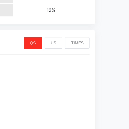
12%
QS
US
TIMES