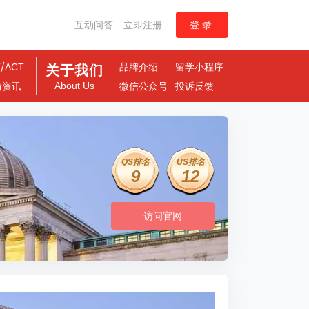
互动问答
立即注册
登录
/
T
ACT
品牌介绍
留学小程序
关于我们
About Us
情资讯
微信公众号
投诉反馈
QS排名
US排名
9
12
访问官网